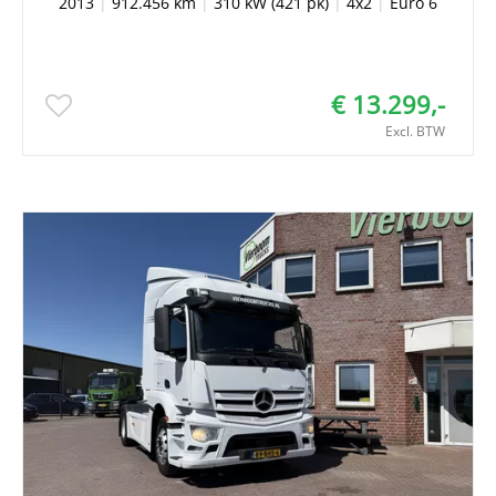
2013
|
912.456 km
|
310 kW (421 pk)
|
4x2
|
Euro 6
€ 13.299,-
Excl. BTW