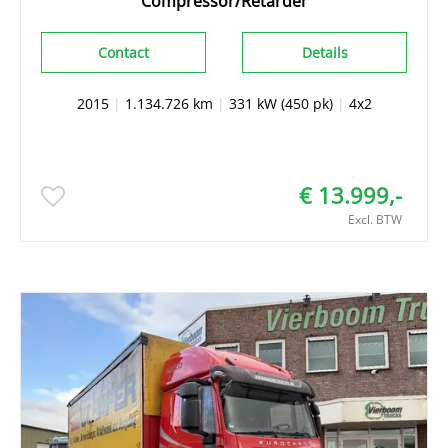
Compressor/Retarder
Contact
Details
2015
|
1.134.726 km
|
331 kW (450 pk)
|
4x2
€ 13.999,-
Excl. BTW