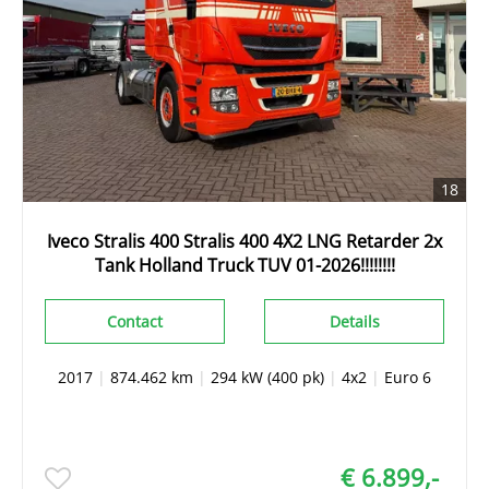
18
Iveco Stralis 400 Stralis 400 4X2 LNG Retarder 2x
Tank Holland Truck TUV 01-2026!!!!!!!!
Contact
Details
2017
|
874.462 km
|
294 kW (400 pk)
|
4x2
|
Euro 6
€ 6.899,-