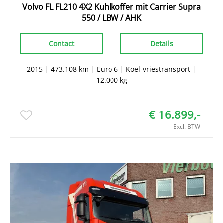
Volvo FL FL210 4X2 Kuhlkoffer mit Carrier Supra
550 / LBW / AHK
Contact
Details
2015
|
473.108 km
|
Euro 6
|
Koel-vriestransport
|
12.000 kg
€ 16.899,-
Excl. BTW