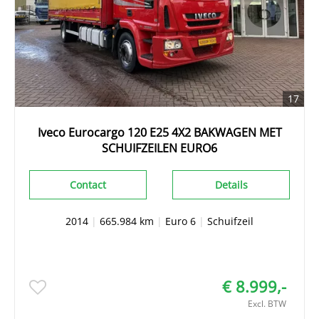
17
Iveco Eurocargo 120 E25 4X2 BAKWAGEN MET
SCHUIFZEILEN EURO6
Contact
Details
2014
|
665.984 km
|
Euro 6
|
Schuifzeil
€ 8.999,-
Excl. BTW