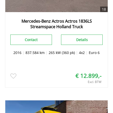
18
Mercedes-Benz Actros Actros 1836LS
Streamspace Holland Truck
Contact
Details
2016
|
837.584 km
|
265 kW (360 pk)
|
4x2
|
Euro 6
€ 12.899,-
Excl. BTW