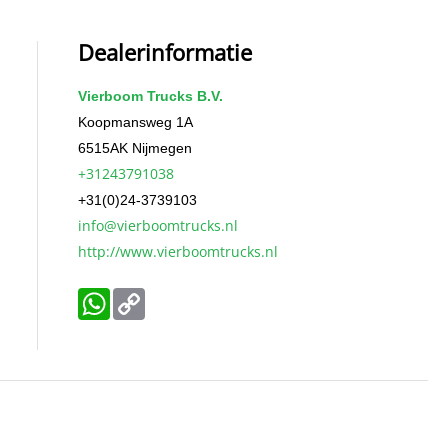
Dealerinformatie
Vierboom Trucks B.V.
Koopmansweg 1A
6515AK
Nijmegen
+31243791038
+31(0)24-3739103
info@vierboomtrucks.nl
http://www.vierboomtrucks.nl
WhatsApp
Copy
Link