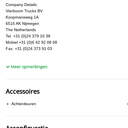
Company Details:
Vierboom Trucks BV
Koopmansweg 1A
6515 AK Nijmegen
The Netherlands
Tel. +31 (0)24 379 10 38
Mobiel +31 (0)6 42 92 08 08
Fax. +31 (0)24 373 91 03
Bank Details:
Meer opmerkingen
RaboBank
The Netherlands
SWIFT RABONL2U
IBAN NL13 RABO 0136 6857 22
Accessoires
Please mention the reference number.
Achterdeuren
To process the payment as quickly as possible, we kindly ask you to
Watch out! Prevent Internet Fraud.
Asconfiguratie