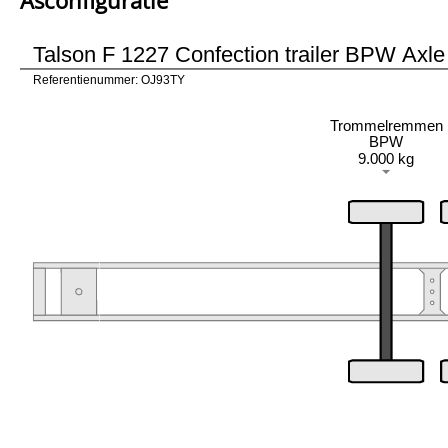
Always check our bank account number on our website before trans
which is mentioned on our website.
Talson F 1227 Confection trailer BPW Axle
If someone asks you to transfer money to a different bank account 
Referentienummer: OJ93TY
Trommelremmen
BPW
9.000 kg