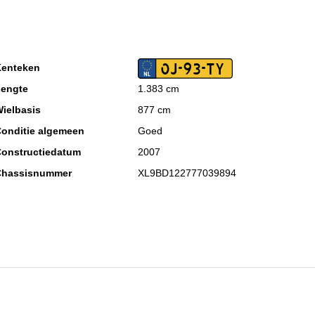
OJ-93-TY
enteken
engte
1.383 cm
ielbasis
877 cm
onditie algemeen
Goed
onstructiedatum
2007
Chassisnummer
XL9BD122777039894