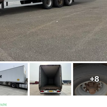
+8
icht