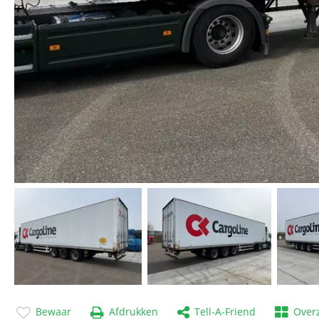
Bewaar
Afdrukken
Tell-A-Friend
Overz