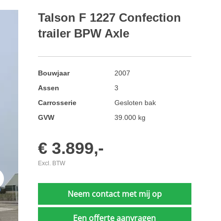
Talson F 1227 Confection
trailer BPW Axle
Bouwjaar
2007
Assen
3
Carrosserie
Gesloten bak
GVW
39.000 kg
€ 3.899,-
Excl. BTW
t
Neem contact met mij op
Een offerte aanvragen