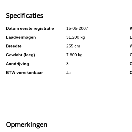
Specificaties
Datum eerste registratie
15-05-2007
K
Laadvermogen
31.200 kg
L
Breedte
255 cm
W
Gewicht (leeg)
7.800 kg
C
Aandrijving
3
C
BTW verrekenbaar
Ja
Opmerkingen