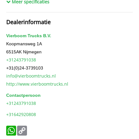
Meer specificaties
Chassisnummer
YS2R4X20005381057
AdBlue systeem
Ja
Dealerinformatie
Vierboom Trucks B.V.
Koopmansweg 1A
6515AK
Nijmegen
+31243791038
+31(0)24-3739103
info@vierboomtrucks.nl
http://www.vierboomtrucks.nl
Contactpersoon
+31243791038
+31642920808
WhatsApp
Copy