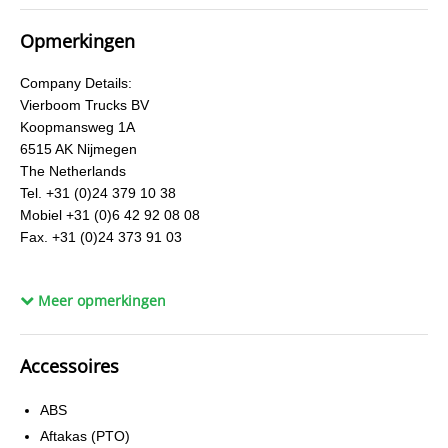
Link
Opmerkingen
Company Details:
Vierboom Trucks BV
Koopmansweg 1A
6515 AK Nijmegen
The Netherlands
Tel. +31 (0)24 379 10 38
Mobiel +31 (0)6 42 92 08 08
Fax. +31 (0)24 373 91 03
Bank Details:
Meer opmerkingen
RaboBank
The Netherlands
SWIFT RABONL2U
Accessoires
IBAN NL13 RABO 0136 6857 22
ABS
Please mention the reference number.
To process the payment as quickly as possible, we kindly ask
Aftakas (PTO)