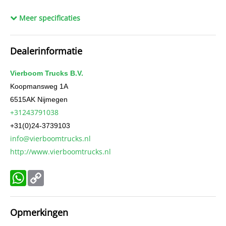
Lengte
607 cm
Meer specificaties
Breedte
250 cm
Wielbasis
385 cm
Dealerinformatie
Cilinderinhoud
10.677 cc
Aantal cilinders
6
Vierboom Trucks B.V.
Gewicht (leeg)
7.293 kg
Koopmansweg 1A
6515AK
Nijmegen
Conditie algemeen
Zeer goed
+31243791038
Aandrijving
Achterwielaandrijving
+31(0)24-3739103
Cabinesoort
slaap
info@vierboomtrucks.nl
Constructiedatum
2016
http://www.vierboomtrucks.nl
BTW verrekenbaar
Ja
Chassisnummer
WDB96340310110588
WhatsApp
Copy
APK
tot 21-10-2026
Link
AdBlue systeem
Ja
Opmerkingen