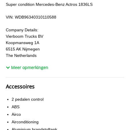
Super condition Mercedes-Benz Actros 1836LS
VIN: WDB96340310110588
Company Details:
Vierboom Trucks BV
Koopmansweg 1A
6515 AK Nijmegen
The Netherlands
Tel. +31 (0)24 379 10 38
Meer opmerkingen
Mobiel +31 (0)6 42 92 08 08
Fax. +31 (0)24 373 91 03
Accessoires
Bank Details:
RaboBank
2 pedalen control
The Netherlands
SWIFT RABONL2U
ABS
IBAN NL13 RABO 0136 6857 22
Airco
Airconditioning
Please mention the reference number.
Aluminium brandstoftank